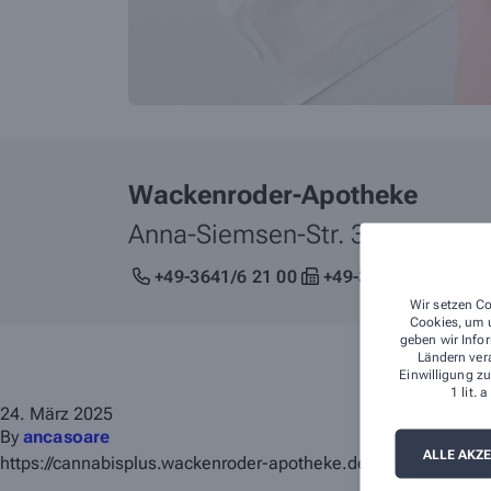
Wackenroder-Apotheke
Anna-Siemsen-Str. 39,
07745
+49-3641/6 21 00
+49-3641/6 21 05
Wir setzen Co
Cookies, um u
geben wir Infor
Ländern ver
Einwilligung zu
1 lit.
24. März 2025
By
ancasoare
ALLE AKZ
https://cannabisplus.wackenroder-apotheke.de/?utm_source=p