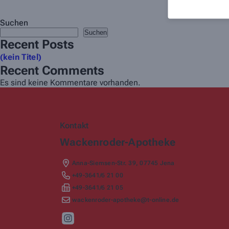
Suchen
Suchen
Recent Posts
(kein Titel)
Recent Comments
Es sind keine Kommentare vorhanden.
Kontakt
Wackenroder-Apotheke
Anna-Siemsen-Str. 39
,
07745
Jena
+49-3641/6 21 00
+49-3641/6 21 05
wackenroder-apotheke@t-online.de